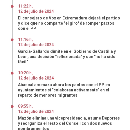
11:22 h
,
12
de
julio
de
2024
El consejero de Vox en Extremadura dejará el partido
y dice que no comparte "el giro" de romper pactos
con el PP
11:16 h
,
12
de
julio
de
2024
García-Gallardo dimite en el Gobierno de Castilla y
León, una decisión "reflexionada" y que "no ha sido
fácil"
10:20 h
,
12
de
julio
de
2024
Abascal amenaza ahora los pactos con el PP en
ayuntamientos si "colaboran activamente" en el
reparto de menores migrantes
09:55 h
,
12
de
julio
de
2024
Mazón elimina una vicepresidencia, asume Deportes
y reorganiza el resto del Consell con dos nuevos
nombramientos