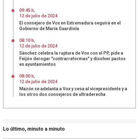
09:45 h
,
12
de
julio
de
2024
El consejero de Vox en Extremadura seguirá en el
Gobierno de María Guardiola
08:10 h
,
12
de
julio
de
2024
Sánchez celebra la ruptura de Vox con el PP, pide a
Feijóo derogar "contrarreformas" y disolver pactos
en ayuntamientos
08:00 h
,
12
de
julio
de
2024
Mazón se adelanta a Vox y cesa al vicepresidente y a
los otros dos consejeros de ultraderecha
Lo último, minuto a minuto