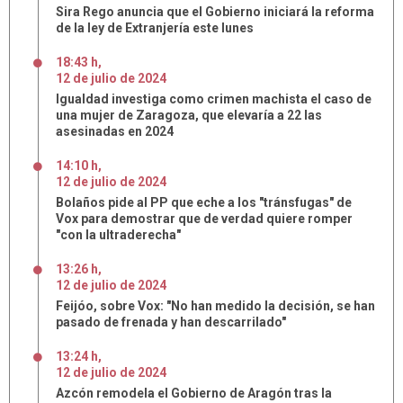
Sira Rego anuncia que el Gobierno iniciará la reforma
de la ley de Extranjería este lunes
18:43 h
,
12
de
julio
de
2024
Igualdad investiga como crimen machista el caso de
una mujer de Zaragoza, que elevaría a 22 las
asesinadas en 2024
14:10 h
,
12
de
julio
de
2024
Bolaños pide al PP que eche a los "tránsfugas" de
Vox para demostrar que de verdad quiere romper
"con la ultraderecha"
13:26 h
,
12
de
julio
de
2024
Feijóo, sobre Vox: "No han medido la decisión, se han
pasado de frenada y han descarrilado"
13:24 h
,
12
de
julio
de
2024
Azcón remodela el Gobierno de Aragón tras la