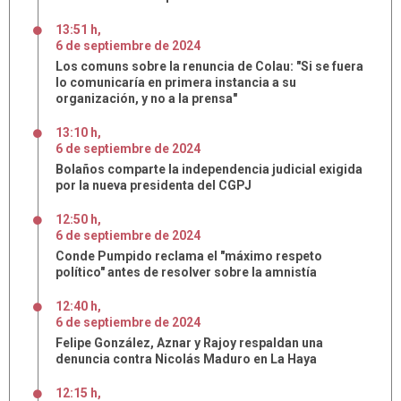
13:51 h
,
6
de
septiembre
de
2024
Los comuns sobre la renuncia de Colau: "Si se fuera
lo comunicaría en primera instancia a su
organización, y no a la prensa"
13:10 h
,
6
de
septiembre
de
2024
Bolaños comparte la independencia judicial exigida
por la nueva presidenta del CGPJ
12:50 h
,
6
de
septiembre
de
2024
Conde Pumpido reclama el "máximo respeto
político" antes de resolver sobre la amnistía
12:40 h
,
6
de
septiembre
de
2024
Felipe González, Aznar y Rajoy respaldan una
denuncia contra Nicolás Maduro en La Haya
12:15 h
,