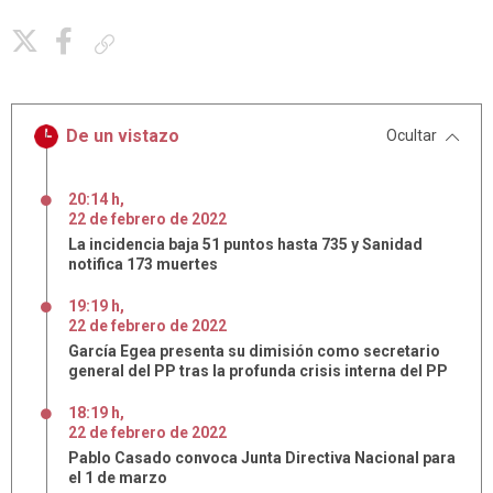
Copiar enlace
De un vistazo
Ocultar
20:14 h
,
22
de
febrero
de
2022
La incidencia baja 51 puntos hasta 735 y Sanidad
notifica 173 muertes
19:19 h
,
22
de
febrero
de
2022
García Egea presenta su dimisión como secretario
general del PP tras la profunda crisis interna del PP
18:19 h
,
22
de
febrero
de
2022
Pablo Casado convoca Junta Directiva Nacional para
el 1 de marzo