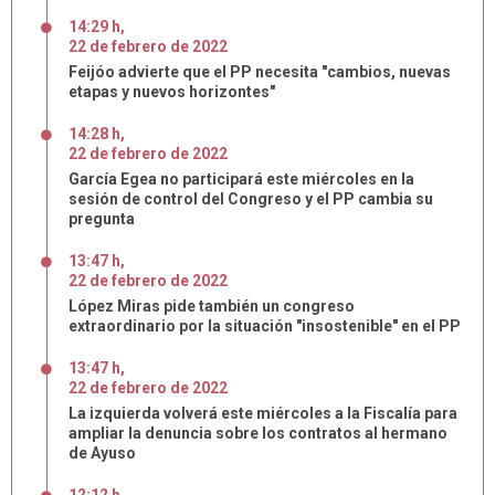
14:29 h
,
22
de
febrero
de
2022
Feijóo advierte que el PP necesita "cambios, nuevas
etapas y nuevos horizontes"
14:28 h
,
22
de
febrero
de
2022
García Egea no participará este miércoles en la
sesión de control del Congreso y el PP cambia su
pregunta
13:47 h
,
22
de
febrero
de
2022
López Miras pide también un congreso
extraordinario por la situación "insostenible" en el PP
13:47 h
,
22
de
febrero
de
2022
La izquierda volverá este miércoles a la Fiscalía para
ampliar la denuncia sobre los contratos al hermano
de Ayuso