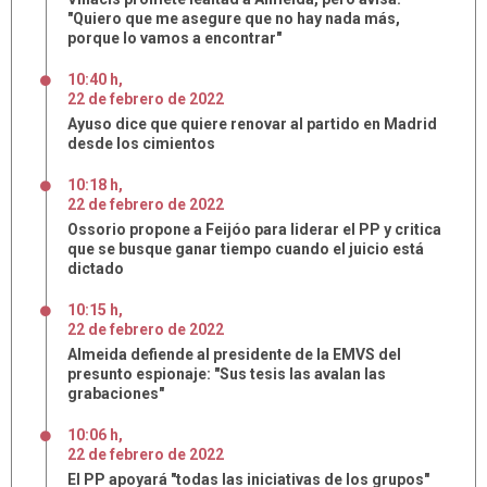
"Quiero que me asegure que no hay nada más,
porque lo vamos a encontrar"
10:40 h
,
22
de
febrero
de
2022
Ayuso dice que quiere renovar al partido en Madrid
desde los cimientos
10:18 h
,
22
de
febrero
de
2022
Ossorio propone a Feijóo para liderar el PP y critica
que se busque ganar tiempo cuando el juicio está
dictado
10:15 h
,
22
de
febrero
de
2022
Almeida defiende al presidente de la EMVS del
presunto espionaje: "Sus tesis las avalan las
grabaciones"
10:06 h
,
22
de
febrero
de
2022
El PP apoyará "todas las iniciativas de los grupos"