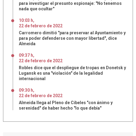
para investigar el presunto espionaje: "No tenemos
nada que ocultar"
10:03 h
,
22
de
febrero
de
2022
Carromero dimitió "para preservar al Ayuntamiento y
para poder defenderse con mayor libertad", dice
Almeida
09:37 h
,
22
de
febrero
de
2022
Robles dice que el despliegue de tropas en Donetsk y
Lugansk es una "violación" de la legalidad
internacional
09:30 h
,
22
de
febrero
de
2022
Almeida llega al Pleno de Cibeles "con ánimo y
serenidad" de haber hecho "lo que debía"