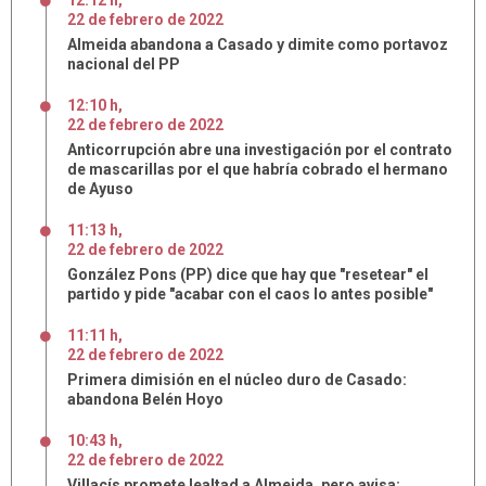
12:12 h
,
22
de
febrero
de
2022
Almeida abandona a Casado y dimite como portavoz
nacional del PP
12:10 h
,
22
de
febrero
de
2022
Anticorrupción abre una investigación por el contrato
de mascarillas por el que habría cobrado el hermano
de Ayuso
11:13 h
,
22
de
febrero
de
2022
González Pons (PP) dice que hay que "resetear" el
partido y pide "acabar con el caos lo antes posible"
11:11 h
,
22
de
febrero
de
2022
Primera dimisión en el núcleo duro de Casado:
abandona Belén Hoyo
10:43 h
,
22
de
febrero
de
2022
Villacís promete lealtad a Almeida, pero avisa: