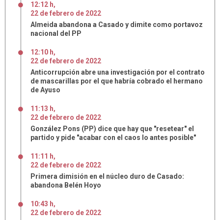
12:12 h
,
22
de
febrero
de
2022
Almeida abandona a Casado y dimite como portavoz
nacional del PP
12:10 h
,
22
de
febrero
de
2022
Anticorrupción abre una investigación por el contrato
de mascarillas por el que habría cobrado el hermano
de Ayuso
11:13 h
,
22
de
febrero
de
2022
González Pons (PP) dice que hay que "resetear" el
partido y pide "acabar con el caos lo antes posible"
11:11 h
,
22
de
febrero
de
2022
Primera dimisión en el núcleo duro de Casado:
abandona Belén Hoyo
10:43 h
,
22
de
febrero
de
2022