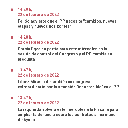
14:29 h
,
22
de
febrero
de
2022
Feijóo advierte que el PP necesita "cambios, nuevas
etapas y nuevos horizontes"
14:28 h
,
22
de
febrero
de
2022
García Egea no participará este miércoles en la
sesión de control del Congreso y el PP cambia su
pregunta
13:47 h
,
22
de
febrero
de
2022
López Miras pide también un congreso
extraordinario por la situación "insostenible" en el PP
13:47 h
,
22
de
febrero
de
2022
La izquierda volverá este miércoles a la Fiscalía para
ampliar la denuncia sobre los contratos al hermano
de Ayuso