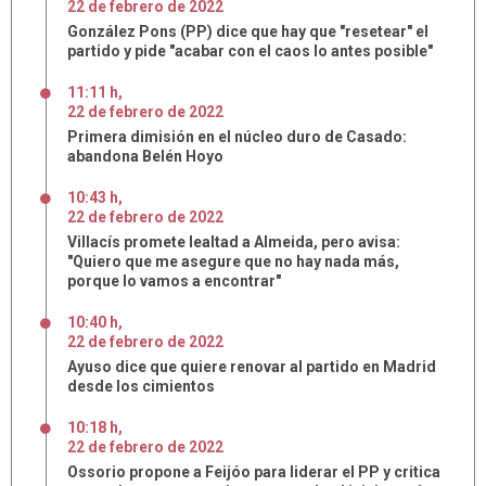
22
de
febrero
de
2022
González Pons (PP) dice que hay que "resetear" el
partido y pide "acabar con el caos lo antes posible"
11:11 h
,
22
de
febrero
de
2022
Primera dimisión en el núcleo duro de Casado:
abandona Belén Hoyo
10:43 h
,
22
de
febrero
de
2022
Villacís promete lealtad a Almeida, pero avisa:
"Quiero que me asegure que no hay nada más,
porque lo vamos a encontrar"
10:40 h
,
22
de
febrero
de
2022
Ayuso dice que quiere renovar al partido en Madrid
desde los cimientos
10:18 h
,
22
de
febrero
de
2022
Ossorio propone a Feijóo para liderar el PP y critica