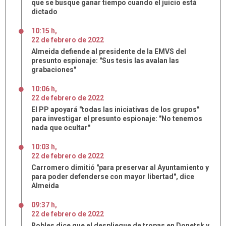
que se busque ganar tiempo cuando el juicio está
dictado
10:15 h
,
22
de
febrero
de
2022
Almeida defiende al presidente de la EMVS del
presunto espionaje: "Sus tesis las avalan las
grabaciones"
10:06 h
,
22
de
febrero
de
2022
El PP apoyará "todas las iniciativas de los grupos"
para investigar el presunto espionaje: "No tenemos
nada que ocultar"
10:03 h
,
22
de
febrero
de
2022
Carromero dimitió "para preservar al Ayuntamiento y
para poder defenderse con mayor libertad", dice
Almeida
09:37 h
,
22
de
febrero
de
2022
Robles dice que el despliegue de tropas en Donetsk y