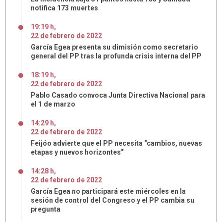
notifica 173 muertes
19:19 h
,
22
de
febrero
de
2022
García Egea presenta su dimisión como secretario
general del PP tras la profunda crisis interna del PP
18:19 h
,
22
de
febrero
de
2022
Pablo Casado convoca Junta Directiva Nacional para
el 1 de marzo
14:29 h
,
22
de
febrero
de
2022
Feijóo advierte que el PP necesita "cambios, nuevas
etapas y nuevos horizontes"
14:28 h
,
22
de
febrero
de
2022
García Egea no participará este miércoles en la
sesión de control del Congreso y el PP cambia su
pregunta