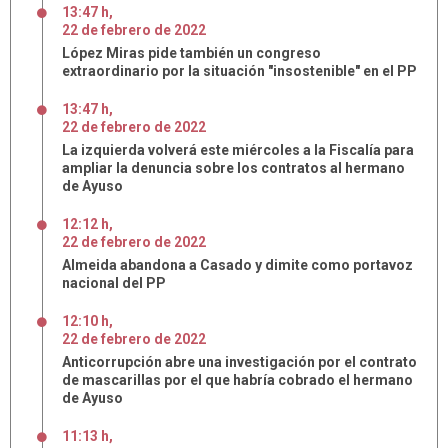
13:47 h
,
22
de
febrero
de
2022
López Miras pide también un congreso
extraordinario por la situación "insostenible" en el PP
13:47 h
,
22
de
febrero
de
2022
La izquierda volverá este miércoles a la Fiscalía para
ampliar la denuncia sobre los contratos al hermano
de Ayuso
12:12 h
,
22
de
febrero
de
2022
Almeida abandona a Casado y dimite como portavoz
nacional del PP
12:10 h
,
22
de
febrero
de
2022
Anticorrupción abre una investigación por el contrato
de mascarillas por el que habría cobrado el hermano
de Ayuso
11:13 h
,