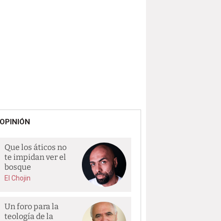
OPINIÓN
Que los áticos no
te impidan ver el
bosque
El Chojin
Un foro para la
teología de la