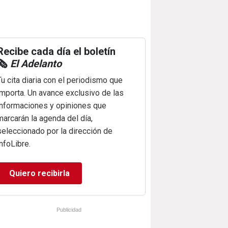
Recibe cada día el boletín
🗞️
El Adelanto
Tu cita diaria con el periodismo que
importa. Un avance exclusivo de las
informaciones y opiniones que
marcarán la agenda del día,
seleccionado por la dirección de
infoLibre.
Quiero recibirla
Publicidad