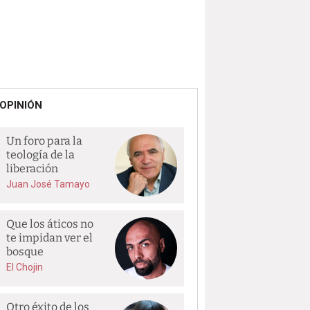
OPINIÓN
Un foro para la
teología de la
liberación
Juan José Tamayo
Que los áticos no
te impidan ver el
bosque
El Chojin
Otro éxito de los