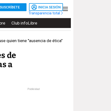
SUSCRÍBETE
INICIA SESIÓN
Transparencia total
bre
Club infoLibre
se quien tiene "ausencia de ética"
es de
as a
Publicidad