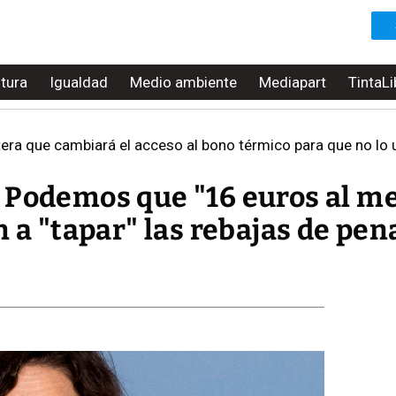
ltura
Igualdad
Medio ambiente
Mediapart
TintaLi
tera que cambiará el acceso al bono térmico para que no lo u
 Podemos que "16 euros al m
n a "tapar" las rebajas de pen