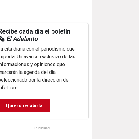
Recibe cada día el boletín
🗞️
El Adelanto
Tu cita diaria con el periodismo que
importa. Un avance exclusivo de las
informaciones y opiniones que
marcarán la agenda del día,
seleccionado por la dirección de
infoLibre.
Quiero recibirla
Publicidad