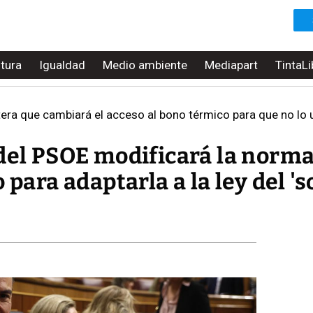
ltura
Igualdad
Medio ambiente
Mediapart
TintaLi
tera que cambiará el acceso al bono térmico para que no lo u
del PSOE modificará la norma
 para adaptarla a la ley del 'so