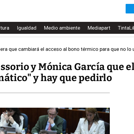
ltura
Igualdad
Medio ambiente
Mediapart
TintaLi
tera que cambiará el acceso al bono térmico para que no lo u
Ossorio y Mónica García que e
mático" y hay que pedirlo