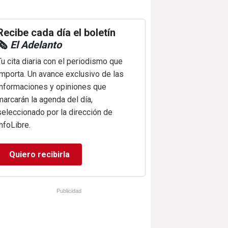
Recibe cada día el boletín
🗞️
El Adelanto
Tu cita diaria con el periodismo que
importa. Un avance exclusivo de las
informaciones y opiniones que
marcarán la agenda del día,
seleccionado por la dirección de
infoLibre.
Quiero recibirla
Publicidad