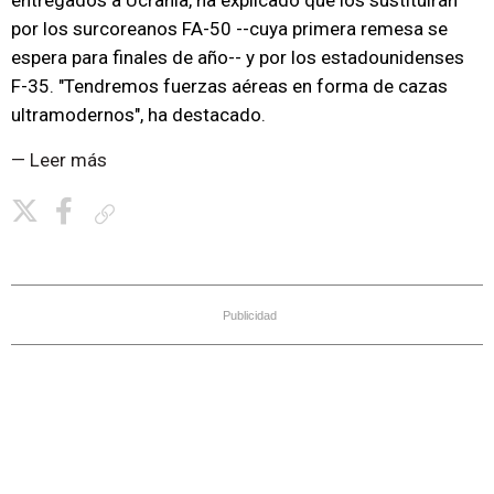
entregados a Ucrania, ha explicado que los sustituirán
por los surcoreanos FA-50 --cuya primera remesa se
espera para finales de año-- y por los estadounidenses
F-35. "Tendremos fuerzas aéreas en forma de cazas
ultramodernos", ha destacado.
— Leer más
Copiar enlace
Publicidad