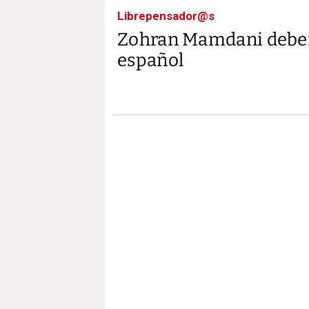
Librepensador@s
Zohran Mamdani deber
español