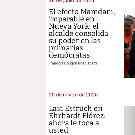
26 de junio de 2026
El efecto Mamdani,
imparable en
Nueva York: el
alcalde consolida
su poder en las
primarias
demócratas
François Bougon (Mediapart)
20 de marzo de 2026
Laia Estruch en
Ehrhardt Flórez:
ahora le toca a
usted