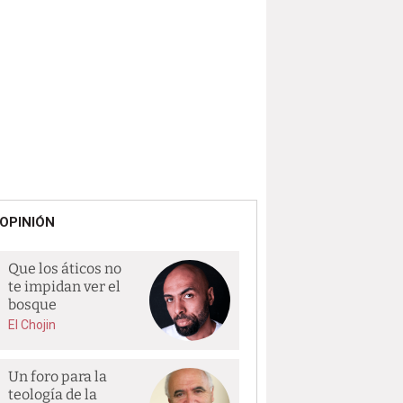
OPINIÓN
Que los áticos no
te impidan ver el
bosque
El Chojin
Un foro para la
teología de la