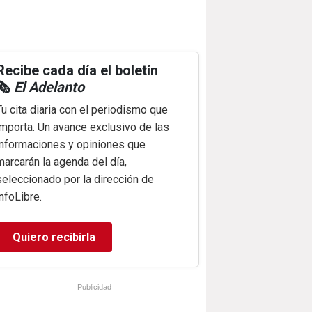
Recibe cada día el boletín
🗞️
El Adelanto
Tu cita diaria con el periodismo que
importa. Un avance exclusivo de las
informaciones y opiniones que
marcarán la agenda del día,
seleccionado por la dirección de
infoLibre.
Quiero recibirla
Publicidad