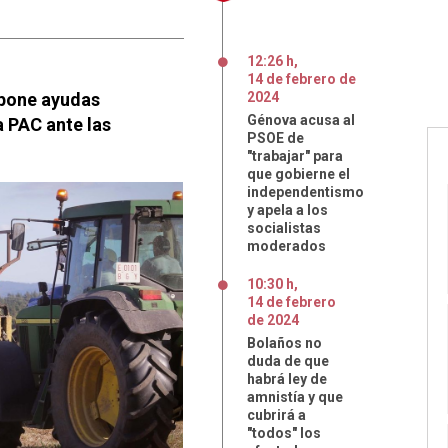
12:26 h
,
14
de
febrero
de
opone ayudas
2024
Génova acusa al
a PAC ante las
PSOE de
"trabajar" para
que gobierne el
independentismo
y apela a los
socialistas
moderados
10:30 h
,
14
de
febrero
de
2024
Bolaños no
duda de que
habrá ley de
amnistía y que
cubrirá a
"todos" los