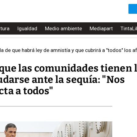
ltura
Igualdad
Medio ambiente
Mediapart
TintaLi
 de que habrá ley de amnistía y que cubrirá a "todos" los 
que las comunidades tienen 
udarse ante la sequía: "Nos
ta a todos"