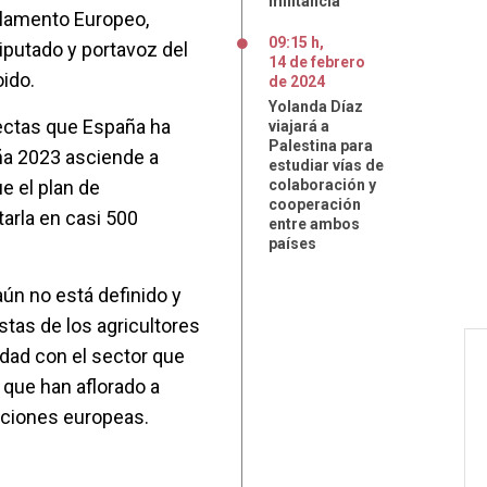
militancia"
arlamento Europeo,
09:15 h
,
iputado y portavoz del
14
de
febrero
oido.
de
2024
Yolanda Díaz
rectas que España ha
viajará a
Palestina para
ña 2023 asciende a
estudiar vías de
e el plan de
colaboración y
cooperación
arla en casi 500
entre ambos
países
aún no está definido y
stas de los agricultores
dad con el sector que
 que han aflorado a
cciones europeas.