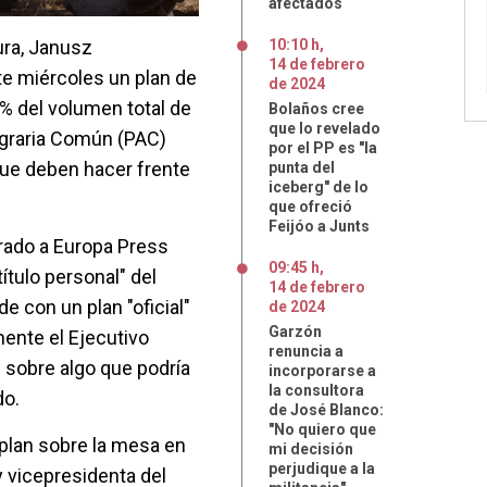
afectados
ura, Janusz
10:10 h
,
14
de
febrero
e miércoles un plan de
de
2024
% del volumen total de
Bolaños cree
que lo revelado
 Agraria Común (PAC)
por el PP es "la
 que deben hacer frente
punta del
iceberg" de lo
que ofreció
Feijóo a Junts
rado a Europa Press
09:45 h
,
ítulo personal" del
14
de
febrero
e con un plan "oficial"
de
2024
Garzón
mente el Ejecutivo
renuncia a
l sobre algo que podría
incorporarse a
la consultora
do.
de José Blanco:
"No quiero que
 plan sobre la mesa en
mi decisión
perjudique a la
y vicepresidenta del