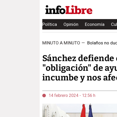
Política
Opinión
Economía
Cu
MINUTO A MINUTO
—
Bolaños no duda
Sánchez defiende 
"obligación" de ay
incumbe y nos afec
14 febrero 2024 - 12:56 h