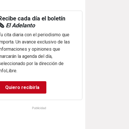
Recibe cada día el boletín
🗞️
El Adelanto
Tu cita diaria con el periodismo que
importa. Un avance exclusivo de las
informaciones y opiniones que
marcarán la agenda del día,
seleccionado por la dirección de
infoLibre.
Quiero recibirla
Publicidad