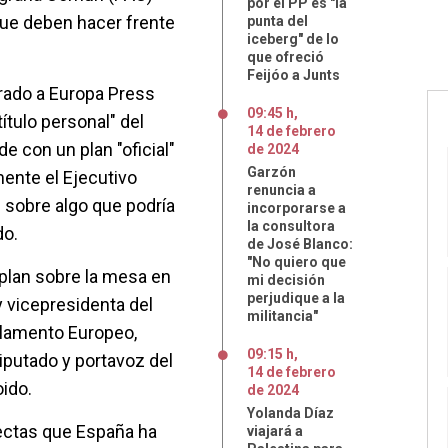
por el PP es "la
 que deben hacer frente
punta del
iceberg" de lo
que ofreció
Feijóo a Junts
rado a Europa Press
09:45 h
,
ítulo personal" del
14
de
febrero
e con un plan "oficial"
de
2024
Garzón
mente el Ejecutivo
renuncia a
l sobre algo que podría
incorporarse a
la consultora
do.
de José Blanco:
"No quiero que
 plan sobre la mesa en
mi decisión
perjudique a la
y vicepresidenta del
militancia"
arlamento Europeo,
09:15 h
,
iputado y portavoz del
14
de
febrero
oido.
de
2024
Yolanda Díaz
rectas que España ha
viajará a