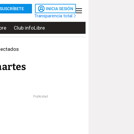
SUSCRÍBETE
INICIA SESIÓN
Transparencia total
bre
Club infoLibre
afectados
martes
Publicidad