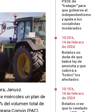
PSOE de
"trabajar" para
que gobierne el
independentismo
y apela a los
socialistas
moderados
10:30 h
,
14
de
febrero
de
2024
Bolaños no
duda de que
habrá ley de
amnistía y que
cubrirá a
"todos" los
afectados
ura, Janusz
10:10 h
,
14
de
febrero
e miércoles un plan de
de
2024
% del volumen total de
Bolaños cree
que lo revelado
 Agraria Común (PAC)