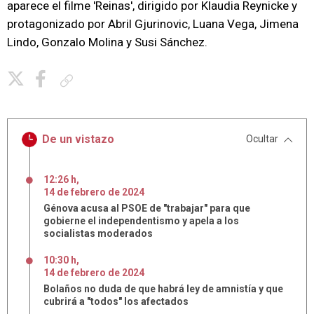
aparece el filme 'Reinas', dirigido por Klaudia Reynicke y
protagonizado por Abril Gjurinovic, Luana Vega, Jimena
Lindo, Gonzalo Molina y Susi Sánchez.
Copiar enlace
De un vistazo
Ocultar
12:26 h
,
14
de
febrero
de
2024
Génova acusa al PSOE de "trabajar" para que
gobierne el independentismo y apela a los
socialistas moderados
10:30 h
,
14
de
febrero
de
2024
Bolaños no duda de que habrá ley de amnistía y que
cubrirá a "todos" los afectados