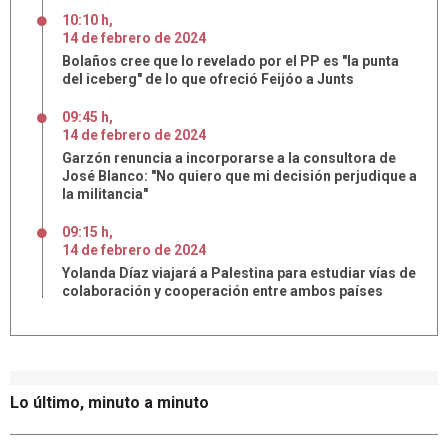
10:10 h
,
14
de
febrero
de
2024
Bolaños cree que lo revelado por el PP es "la punta
del iceberg" de lo que ofreció Feijóo a Junts
09:45 h
,
14
de
febrero
de
2024
Garzón renuncia a incorporarse a la consultora de
José Blanco: "No quiero que mi decisión perjudique a
la militancia"
09:15 h
,
14
de
febrero
de
2024
Yolanda Díaz viajará a Palestina para estudiar vías de
colaboración y cooperación entre ambos países
Lo último, minuto a minuto