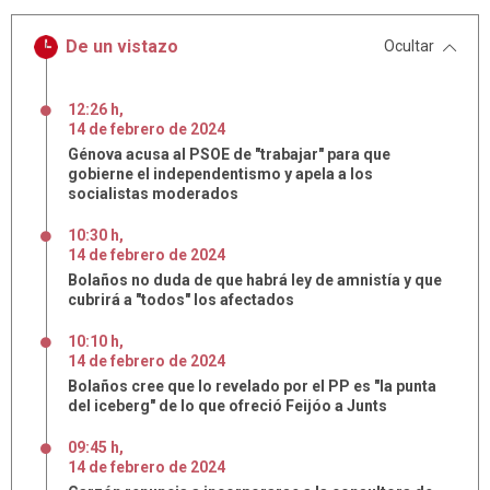
De un vistazo
Ocultar
12:26 h
,
14
de
febrero
de
2024
Génova acusa al PSOE de "trabajar" para que
gobierne el independentismo y apela a los
socialistas moderados
10:30 h
,
14
de
febrero
de
2024
Bolaños no duda de que habrá ley de amnistía y que
cubrirá a "todos" los afectados
10:10 h
,
14
de
febrero
de
2024
Bolaños cree que lo revelado por el PP es "la punta
del iceberg" de lo que ofreció Feijóo a Junts
09:45 h
,
14
de
febrero
de
2024