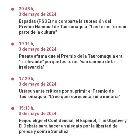
20:48 h
,
3
de
mayo
de
2024
Espadas (PSOE) no comparte la supresión del
Premio Nacional de Tauromaquia: "Los toros forman
parte de la cultura"
19:11 h
,
3
de
mayo
de
2024
Puente afirma que el Premio de la Tauromaquia era
"irrelevante" porque los toros "van camino de la
irrelevancia"
17:29 h
,
3
de
mayo
de
2024
Urtasun ante críticas por suprimir el Premio de
Tauromaquia: "Creo que representan una minoría"
15:13 h
,
3
de
mayo
de
2024
Feijóo elige El Confidencial, El Español, The Objetive y
El Debate para hacer un alegato por la libertad de
prensa y contra Sánchez