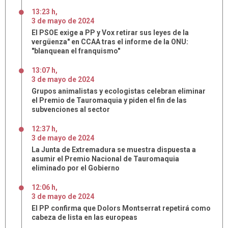
13:23 h
,
3
de
mayo
de
2024
El PSOE exige a PP y Vox retirar sus leyes de la
vergüenza" en CCAA tras el informe de la ONU:
"blanquean el franquismo"
13:07 h
,
3
de
mayo
de
2024
Grupos animalistas y ecologistas celebran eliminar
el Premio de Tauromaquia y piden el fin de las
subvenciones al sector
12:37 h
,
3
de
mayo
de
2024
La Junta de Extremadura se muestra dispuesta a
asumir el Premio Nacional de Tauromaquia
eliminado por el Gobierno
12:06 h
,
3
de
mayo
de
2024
El PP confirma que Dolors Montserrat repetirá como
cabeza de lista en las europeas