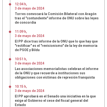
12:04 h
,
3
de
mayo
de
2024
Torres convocará la Comisión Bilateral con Aragón
tras el "contundente" informe de ONU sobre las leyes
de concordia
11:09 h
,
3
de
mayo
de
2024
El PP dice tras informe de la ONU que lo que hay que
"rectificar" es el "revisionismo" de la ley de memoria
de PSOE y Bildu
10:51 h
,
3
de
mayo
de
2024
Las asociaciones memorialistas celebran el informe
de la ONU y que recuerde a instituciones sus
obligaciones con víctimas de represión franquista
10:15 h
,
3
de
mayo
de
2024
El PP aprobará en el Senado una iniciativa en la que
exige al Gobierno el cese del fiscal general del
Estado