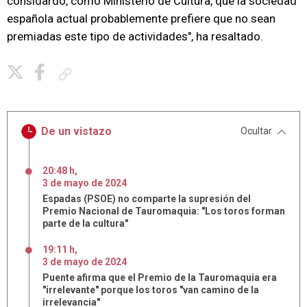
considardo, como Ministerio de Cultura, que la sociedad
española actual probablemente prefiere que no sean
premiadas este tipo de actividades", ha resaltado.
Copiar enlace
De un vistazo
Ocultar
20:48 h
,
3
de
mayo
de
2024
Espadas (PSOE) no comparte la supresión del
Premio Nacional de Tauromaquia: "Los toros forman
parte de la cultura"
19:11 h
,
3
de
mayo
de
2024
Puente afirma que el Premio de la Tauromaquia era
"irrelevante" porque los toros "van camino de la
irrelevancia"