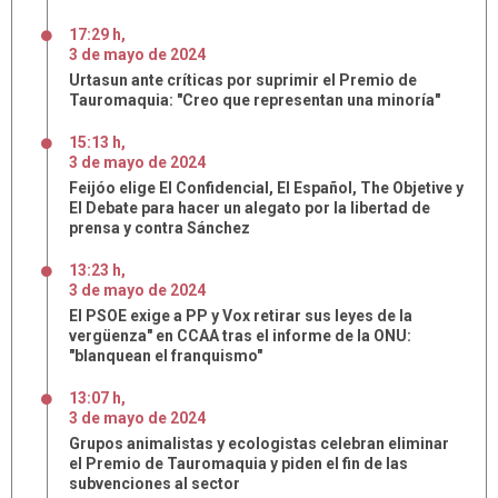
17:29 h
,
3
de
mayo
de
2024
Urtasun ante críticas por suprimir el Premio de
Tauromaquia: "Creo que representan una minoría"
15:13 h
,
3
de
mayo
de
2024
Feijóo elige El Confidencial, El Español, The Objetive y
El Debate para hacer un alegato por la libertad de
prensa y contra Sánchez
13:23 h
,
3
de
mayo
de
2024
El PSOE exige a PP y Vox retirar sus leyes de la
vergüenza" en CCAA tras el informe de la ONU:
"blanquean el franquismo"
13:07 h
,
3
de
mayo
de
2024
Grupos animalistas y ecologistas celebran eliminar
el Premio de Tauromaquia y piden el fin de las
subvenciones al sector