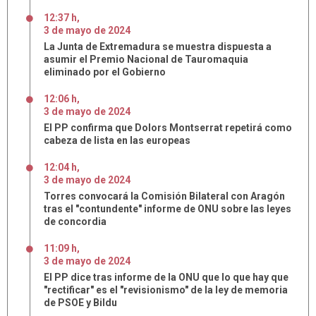
12:37 h
,
3
de
mayo
de
2024
La Junta de Extremadura se muestra dispuesta a
asumir el Premio Nacional de Tauromaquia
eliminado por el Gobierno
12:06 h
,
3
de
mayo
de
2024
El PP confirma que Dolors Montserrat repetirá como
cabeza de lista en las europeas
12:04 h
,
3
de
mayo
de
2024
Torres convocará la Comisión Bilateral con Aragón
tras el "contundente" informe de ONU sobre las leyes
de concordia
11:09 h
,
3
de
mayo
de
2024
El PP dice tras informe de la ONU que lo que hay que
"rectificar" es el "revisionismo" de la ley de memoria
de PSOE y Bildu