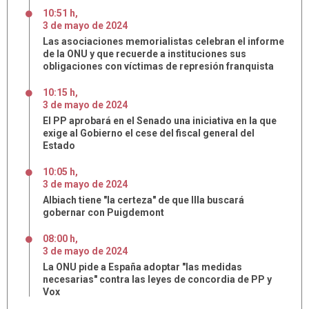
10:51 h
,
3
de
mayo
de
2024
Las asociaciones memorialistas celebran el informe
de la ONU y que recuerde a instituciones sus
obligaciones con víctimas de represión franquista
10:15 h
,
3
de
mayo
de
2024
El PP aprobará en el Senado una iniciativa en la que
exige al Gobierno el cese del fiscal general del
Estado
10:05 h
,
3
de
mayo
de
2024
Albiach tiene "la certeza" de que Illa buscará
gobernar con Puigdemont
08:00 h
,
3
de
mayo
de
2024
La ONU pide a España adoptar "las medidas
necesarias" contra las leyes de concordia de PP y
Vox