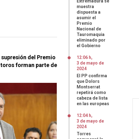
Extremadura se
muestra
dispuesta a
asumir el
Premio
Nacional de
Tauromaquia
eliminado por
el Gobierno
 supresión del Premio
12:06 h
,
3
de
mayo
de
 toros forman parte de
2024
El PP confirma
que Dolors
Montserrat
repetirá como
cabeza de lista
en las europeas
12:04 h
,
3
de
mayo
de
2024
Torres