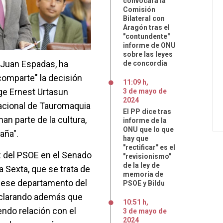
convocará la
Comisión
Bilateral con
Aragón tras el
"contundente"
informe de ONU
sobre las leyes
, Juan Espadas, ha
de concordia
comparte" la decisión
11:09 h
,
ige Ernest Urtasun
3
de
mayo
de
2024
Nacional de Tauromaquia
El PP dice tras
man parte de la cultura,
informe de la
ONU que lo que
aña".
hay que
"rectificar" es el
z del PSOE en el Senado
"revisionismo"
de la ley de
a Sexta, que se trata de
memoria de
 ese departamento del
PSOE y Bildu
aclarando además que
10:51 h
,
endo relación con el
3
de
mayo
de
2024