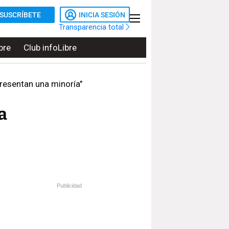
SUSCRÍBETE
INICIA SESIÓN
Transparencia total
bre
Club infoLibre
presentan una minoría"
a
Publicidad