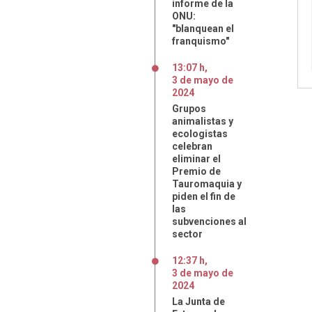
informe de la
ONU:
"blanquean el
franquismo"
13:07 h
,
3
de
mayo
de
2024
Grupos
animalistas y
ecologistas
celebran
eliminar el
Premio de
Tauromaquia y
piden el fin de
las
subvenciones al
sector
12:37 h
,
3
de
mayo
de
2024
La Junta de