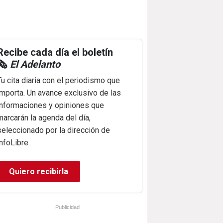
Recibe cada día el boletín
🗞️
El Adelanto
Tu cita diaria con el periodismo que
importa. Un avance exclusivo de las
informaciones y opiniones que
marcarán la agenda del día,
seleccionado por la dirección de
infoLibre.
Quiero recibirla
Publicidad