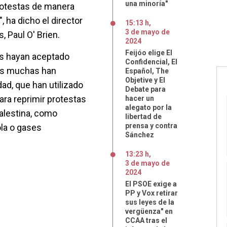
una minoría"
protestas de manera
 ha dicho el director
15:13 h
,
3
de
mayo
de
, Paul O' Brien.
2024
Feijóo elige El
es hayan aceptado
Confidencial, El
ras muchas han
Español, The
Objetive y El
dad, que han utilizado
Debate para
ara reprimir protestas
hacer un
alegato por la
palestina, como
libertad de
prensa y contra
ola o gases
Sánchez
13:23 h
,
3
de
mayo
de
2024
El PSOE exige a
PP y Vox retirar
sus leyes de la
vergüenza" en
CCAA tras el