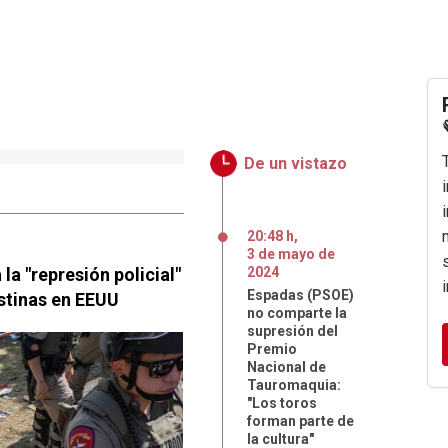
De un vistazo
20:48 h
,
3
de
mayo
de
la "represión policial"
2024
Espadas (PSOE)
stinas en EEUU
no comparte la
supresión del
Premio
Nacional de
Tauromaquia:
"Los toros
forman parte de
la cultura"