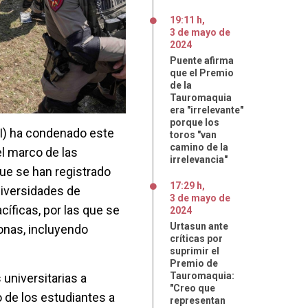
19:11 h
,
3
de
mayo
de
2024
Puente afirma
que el Premio
de la
Tauromaquia
era "irrelevante"
porque los
AI) ha condenado este
toros "van
camino de la
 el marco de las
irrelevancia"
ue se han registrado
17:29 h
,
niversidades de
3
de
mayo
de
íficas, por las que se
2024
Urtasun ante
onas, incluyendo
críticas por
suprimir el
Premio de
Tauromaquia:
universitarias a
"Creo que
o de los estudiantes a
representan