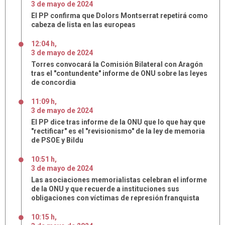
3
de
mayo
de
2024
El PP confirma que Dolors Montserrat repetirá como
cabeza de lista en las europeas
12:04 h
,
3
de
mayo
de
2024
Torres convocará la Comisión Bilateral con Aragón
tras el "contundente" informe de ONU sobre las leyes
de concordia
11:09 h
,
3
de
mayo
de
2024
El PP dice tras informe de la ONU que lo que hay que
"rectificar" es el "revisionismo" de la ley de memoria
de PSOE y Bildu
10:51 h
,
3
de
mayo
de
2024
Las asociaciones memorialistas celebran el informe
de la ONU y que recuerde a instituciones sus
obligaciones con víctimas de represión franquista
10:15 h
,