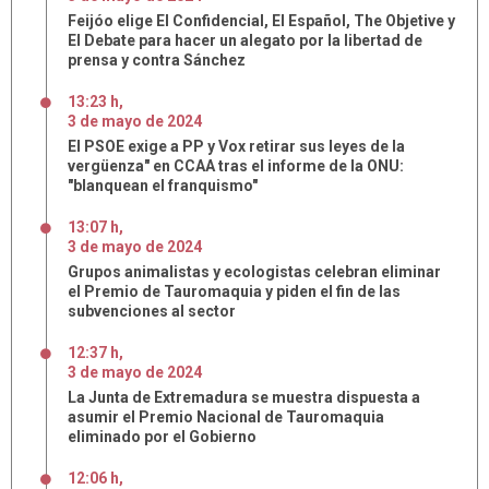
Feijóo elige El Confidencial, El Español, The Objetive y
El Debate para hacer un alegato por la libertad de
prensa y contra Sánchez
13:23 h
,
3
de
mayo
de
2024
El PSOE exige a PP y Vox retirar sus leyes de la
vergüenza" en CCAA tras el informe de la ONU:
"blanquean el franquismo"
13:07 h
,
3
de
mayo
de
2024
Grupos animalistas y ecologistas celebran eliminar
el Premio de Tauromaquia y piden el fin de las
subvenciones al sector
12:37 h
,
3
de
mayo
de
2024
La Junta de Extremadura se muestra dispuesta a
asumir el Premio Nacional de Tauromaquia
eliminado por el Gobierno
12:06 h
,