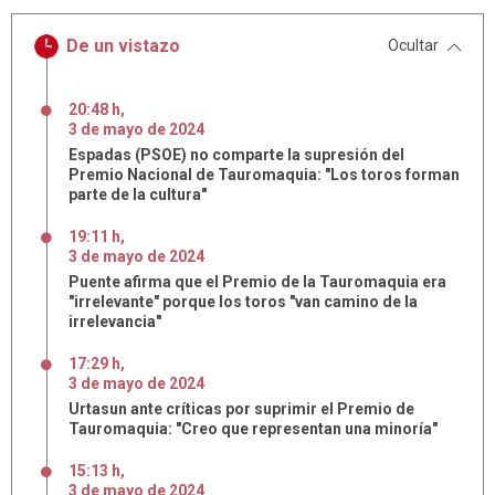
De un vistazo
Ocultar
20:48 h
,
3
de
mayo
de
2024
Espadas (PSOE) no comparte la supresión del
Premio Nacional de Tauromaquia: "Los toros forman
parte de la cultura"
19:11 h
,
3
de
mayo
de
2024
Puente afirma que el Premio de la Tauromaquia era
"irrelevante" porque los toros "van camino de la
irrelevancia"
17:29 h
,
3
de
mayo
de
2024
Urtasun ante críticas por suprimir el Premio de
Tauromaquia: "Creo que representan una minoría"
15:13 h
,
3
de
mayo
de
2024