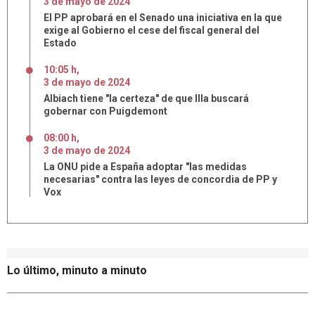
3
de
mayo
de
2024
El PP aprobará en el Senado una iniciativa en la que
exige al Gobierno el cese del fiscal general del
Estado
10:05 h
,
3
de
mayo
de
2024
Albiach tiene "la certeza" de que Illa buscará
gobernar con Puigdemont
08:00 h
,
3
de
mayo
de
2024
La ONU pide a España adoptar "las medidas
necesarias" contra las leyes de concordia de PP y
Vox
Lo último, minuto a minuto