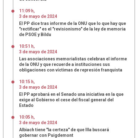
11:09 h
,
3
de
mayo
de
2024
El PP dice tras informe de la ONU que lo que hay que
"rectificar" es el "revisionismo" de la ley de memoria
de PSOE y Bildu
10:51 h
,
3
de
mayo
de
2024
Las asociaciones memorialistas celebran el informe
de la ONU y que recuerde a instituciones sus
obligaciones con víctimas de represión franquista
10:15 h
,
3
de
mayo
de
2024
El PP aprobará en el Senado una iniciativa en la que
exige al Gobierno el cese del fiscal general del
Estado
10:05 h
,
3
de
mayo
de
2024
Albiach tiene "la certeza" de que Illa buscará
gobernar con Puigdemont