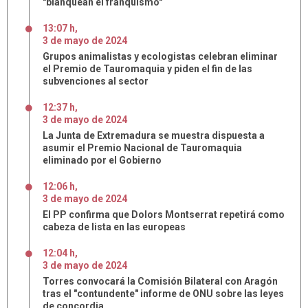
"blanquean el franquismo"
13:07 h
,
3
de
mayo
de
2024
Grupos animalistas y ecologistas celebran eliminar
el Premio de Tauromaquia y piden el fin de las
subvenciones al sector
12:37 h
,
3
de
mayo
de
2024
La Junta de Extremadura se muestra dispuesta a
asumir el Premio Nacional de Tauromaquia
eliminado por el Gobierno
12:06 h
,
3
de
mayo
de
2024
El PP confirma que Dolors Montserrat repetirá como
cabeza de lista en las europeas
12:04 h
,
3
de
mayo
de
2024
Torres convocará la Comisión Bilateral con Aragón
tras el "contundente" informe de ONU sobre las leyes
de concordia