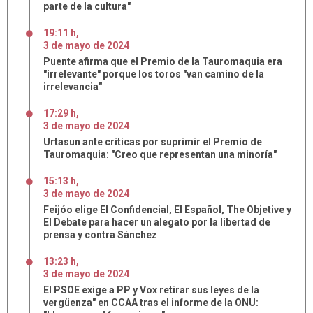
parte de la cultura"
19:11 h
,
3
de
mayo
de
2024
Puente afirma que el Premio de la Tauromaquia era
"irrelevante" porque los toros "van camino de la
irrelevancia"
17:29 h
,
3
de
mayo
de
2024
Urtasun ante críticas por suprimir el Premio de
Tauromaquia: "Creo que representan una minoría"
15:13 h
,
3
de
mayo
de
2024
Feijóo elige El Confidencial, El Español, The Objetive y
El Debate para hacer un alegato por la libertad de
prensa y contra Sánchez
13:23 h
,
3
de
mayo
de
2024
El PSOE exige a PP y Vox retirar sus leyes de la
vergüenza" en CCAA tras el informe de la ONU: