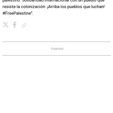
palestino. Solidaridad internacional con un pueblo que
resiste la colonización. ¡Arriba los pueblos que luchan!
#FreePalestine".
Copiar enlace
Publicidad