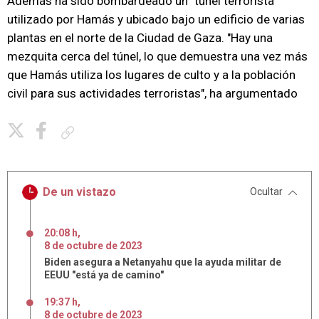
Además ha sido bombardeado un "túnel terrorista"
utilizado por Hamás y ubicado bajo un edificio de varias
plantas en el norte de la Ciudad de Gaza. "Hay una
mezquita cerca del túnel, lo que demuestra una vez más
que Hamás utiliza los lugares de culto y a la población
civil para sus actividades terroristas", ha argumentado
Copiar enlace
De un vistazo
Ocultar
20:08 h
,
8
de
octubre
de
2023
Biden asegura a Netanyahu que la ayuda militar de
EEUU "está ya de camino"
19:37 h
,
8
de
octubre
de
2023