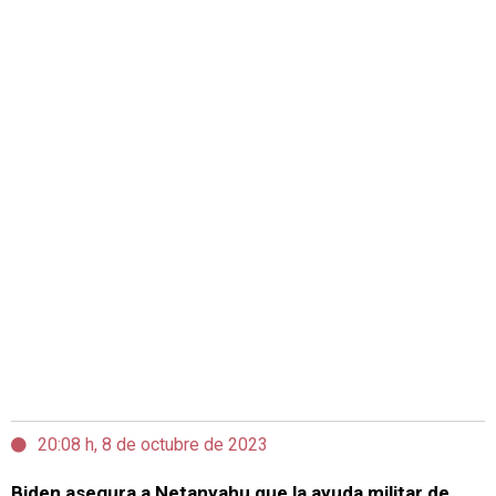
20:08 h, 8 de octubre de 2023
Biden asegura a Netanyahu que la ayuda militar de