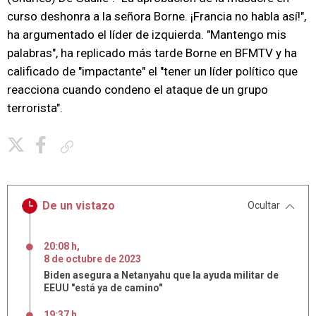
curso deshonra a la señora Borne. ¡Francia no habla así!",
ha argumentado el líder de izquierda. "Mantengo mis
palabras", ha replicado más tarde Borne en BFMTV y ha
calificado de "impactante" el "tener un líder político que
reacciona cuando condeno el ataque de un grupo
terrorista".
Copiar enlace
De un vistazo
Ocultar
20:08 h
,
8
de
octubre
de
2023
Biden asegura a Netanyahu que la ayuda militar de
EEUU "está ya de camino"
19:37 h
,