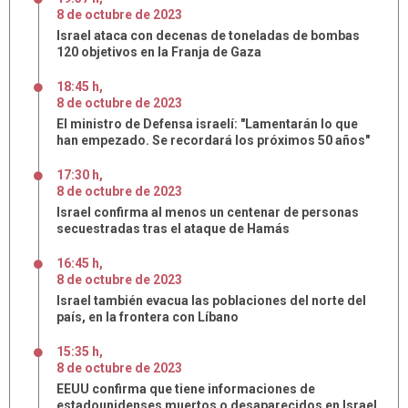
8
de
octubre
de
2023
Israel ataca con decenas de toneladas de bombas
120 objetivos en la Franja de Gaza
18:45 h
,
8
de
octubre
de
2023
El ministro de Defensa israelí: "Lamentarán lo que
han empezado. Se recordará los próximos 50 años"
17:30 h
,
8
de
octubre
de
2023
Israel confirma al menos un centenar de personas
secuestradas tras el ataque de Hamás
16:45 h
,
8
de
octubre
de
2023
Israel también evacua las poblaciones del norte del
país, en la frontera con Líbano
15:35 h
,
8
de
octubre
de
2023
EEUU confirma que tiene informaciones de
estadounidenses muertos o desaparecidos en Israel